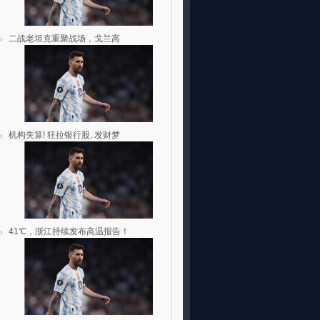
二战老坦克重聚战场，戈兰高
机构失算! 狂拉银行股, 发财梦
41℃，浙江持续发布高温报告！