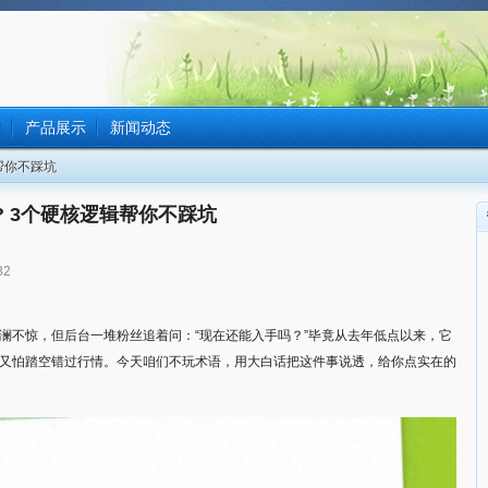
绍
产品展示
新闻动态
帮你不踩坑
 3个硬核逻辑帮你不踩坑
82
澜不惊，但后台一堆粉丝追着问：“现在还能入手吗？”毕竟从去年低点以来，它
又怕踏空错过行情。今天咱们不玩术语，用大白话把这件事说透，给你点实在的