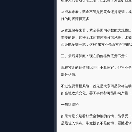
很多人只看股价涨没涨，却忽略了紫金矿业最
从成本来看，紫金不管是挖黄金还是挖铜，成
好的时候赚得更多。
从资源储备来看，紫金是国内少数能大规模出
重要的是，这种全球化布局能分散风险，比如
币还能多赚一笔，这种“东方不亮西方亮”的
三、最后算算账：现在的价格到底贵不贵？
现在紫金的估值对比同行不算便宜，但它不是
部分估值。
不过也要警惕风险：首先是大宗商品价格波动
如当地政策变化、罢工事件都可能影响产量；
一句话结论
如果你是长期看好黄金和铜的行情，能承受一
是最佳入场点。毕竟投资不是赌博，看懂逻辑