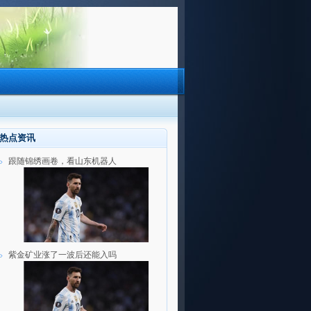
热点资讯
跟随锦绣画卷，看山东机器人
紫金矿业涨了一波后还能入吗