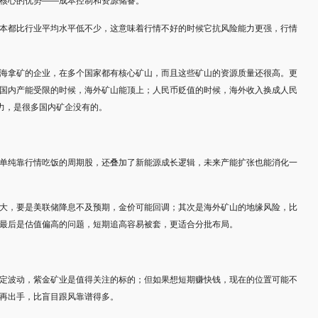
核心的优势——成本控制和资源储备。
本都比行业平均水平低不少，这意味着行情不好的时候它抗风险能力更强，行情
海拿矿的企业，在多个国家都有核心矿山，而且这些矿山的资源质量还很高。更
国内产能受限的时候，海外矿山能顶上；人民币贬值的时候，海外收入换成人民
能力，是很多国内矿企没有的。
单纯靠行情吃饭的周期股，还叠加了新能源成长逻辑，未来产能扩张也能消化一
大，要是美联储降息不及预期，金价可能回调；其次是海外矿山的地缘风险，比
最后是估值偏高的问题，短期追高容易被套，更适合分批布局。
定波动，紫金矿业是值得关注的标的；但如果想短期赚快钱，现在的位置可能不
再出手，比盲目跟风靠谱得多。