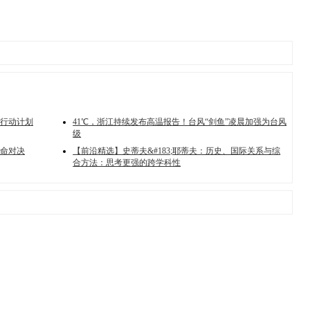
行动计划
41℃，浙江持续发布高温报告！台风“剑鱼”凌晨加强为台风
级
命对决
【前沿精选】史蒂夫&#183;耶蒂夫：历史、国际关系与综
合方法：思考更强的跨学科性