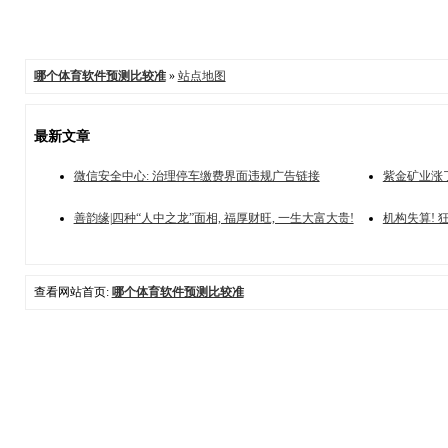
哪个体育软件预测比较准
»
站点地图
最新文章
微信安全中心: 治理停车缴费界面违规广告链接
紫金矿业涨
善韵缘|四种“人中之龙”面相, 福厚财旺, 一生大富大贵!
机构失算! 
查看网站首页:
哪个体育软件预测比较准