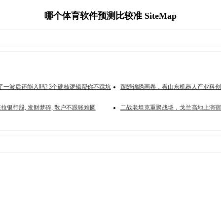
哪个体育软件预测比较准 SiteMap
了一波后还能入吗? 3个硬核逻辑帮你不踩坑
跟随锦绣画卷，看山东机器人产业科创
狂拉银行股, 发财梦碎, 散户不跟账难圆
二战老坦克重聚战场，戈兰高地上演宿