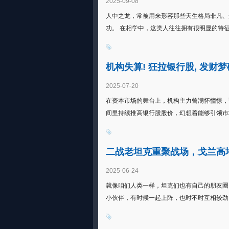
2025-09-08
人中之龙，常被用来形容那些天生格局非凡、
功。 在相学中，这类人往往拥有很明显的特征，
机构失算! 狂拉银行股, 发财梦
2025-07-20
在资本市场的舞台上，机构主力曾满怀憧憬，
间里持续推高银行股股价，幻想着能够引领市场
二战老坦克重聚战场，戈兰高
2025-06-24
就像咱们人类一样，坦克们也有自己的朋友圈，
小伙伴，有时候一起上阵，也时不时互相较劲。 