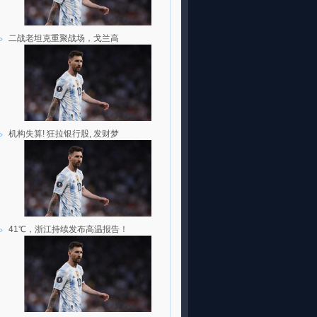
二战老坦克重聚战场，戈兰高
机构失算! 狂拉银行股, 发财梦
41℃，浙江持续发布高温报告！