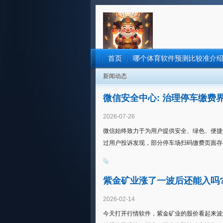
首页
哪个体育软件预测比较准介
新闻动态
微信安全中心: 治理停车缴费
2026-07-26
微信始终致力于为用户提供安全、绿色、便捷
过用户投诉发现，部分停车场扫码缴费页面存在
紫金矿业涨了一波后还能入吗?
2026-02-14
今天打开行情软件，紫金矿业的股价看起来波