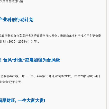
怕踏空错过行情...
产业科创行动计划
省人民政府新闻办公室举行省政府政策例行吹风会，邀请山东省科学技术厅主要负责
2026—2028年）》等...
！台风“剑鱼”凌晨加强为台风级
然会刷存在感。 昨日上午，今年第13号台风“剑鱼”生成。 中央气象台8月24日
剑鱼”已于今天...
福厚财旺, 一生大富大贵!