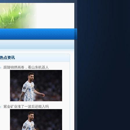
热点资讯
跟随锦绣画卷，看山东机器人
紫金矿业涨了一波后还能入吗