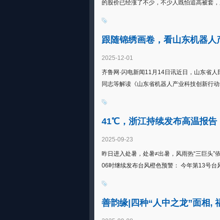
的股价已经涨了不少，不少人既怕追高被套，又
跟随锦绣画卷，看山东机器人
2025-12-01
齐鲁网·闪电新闻11月14日讯近日，山东
同志等解读《山东省机器人产业科技创新行动计划（
41℃，浙江持续发布高温报告
2025-09-23
昨日进入处暑，处暑≠出暑，风雨热“三巨头”依
06时继续发布台风橙色预警： 今年第13号台风“
善韵缘|四种“人中之龙”面相, 