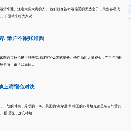
运势亨通、注定大富大贵的人。 他们就像被命运偏爱的天选之子，天生容易成
下面就来给大家说一...
碎, 散户不跟账难圆
试图通过拉抬银行股来实现财富的爆发式增长。他们动用大量资金，在半年的时
走向，赚得盆满钵...
地上演宿命对决
二战的时候，苏联的T-34、美国的“谢尔曼”和德国的四号坦克都是各自阵营的
照理说，这几种坦...